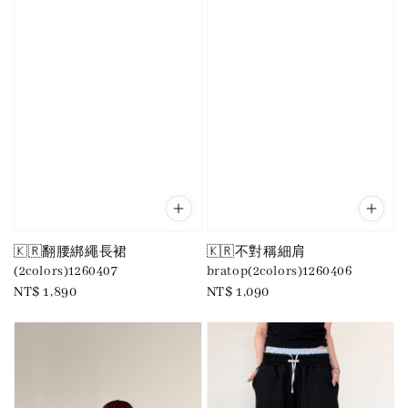
🇰🇷翻腰綁繩長裙
🇰🇷不對稱細肩
(2colors)1260407
bratop(2colors)1260406
Regular
NT$ 1,890
Regular
NT$ 1,090
price
price