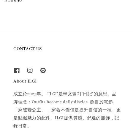
Regular
NT$ 990
price
CONTACT US
About ILGI
成立於2023年。 “ILGI”是韓文일기“日記”的意思。品
牌理念：Outfits become daily diaries. 源自於電影
「麻雀變公主」， 穿著不僅僅是提升自信的一種，更
是點綴魅力的配件。ILGI提供質感、舒適的服飾，記
錄日常。