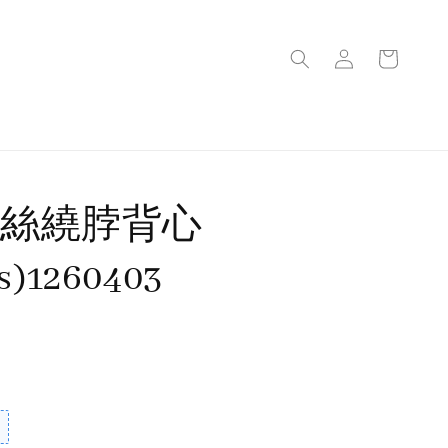
蕾絲繞脖背心
rs)1260403