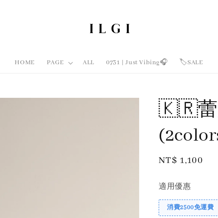
HOME
PAGE
ALL
0731 | Just Vibing🎧
🏷️SALE
🇰
(2colo
Regular
NT$ 1,100
price
適用優惠
消費2500免運費