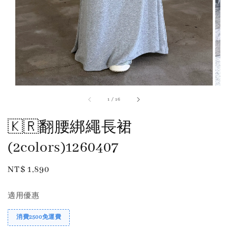
1
/
16
🇰🇷翻腰綁繩長裙
(2colors)1260407
Regular
NT$ 1,890
price
適用優惠
消費2500免運費