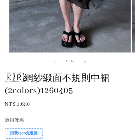
1
/
14
🇰🇷網紗緞面不規則中裙
(2colors)1260405
Regular
NT$ 1,650
price
適用優惠
消費2500免運費