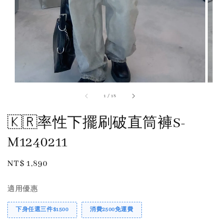
1
/
18
🇰🇷率性下擺刷破直筒褲S-
M1240211
Regular
NT$ 1,890
售完
price
適用優惠
下身任選三件$1500
消費2500免運費