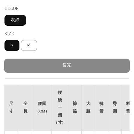
COLOR
灰綠
SIZE
S
M
售完
腰
繞
尺
全
腰圍
褲
大
褲
臀
材
一
寸
長
(CM)
擋
腿
管
圍
質
圈
(寸)