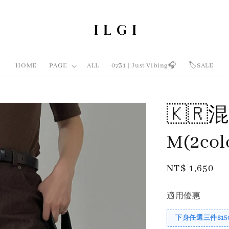
HOME
PAGE
ALL
0731 | Just Vibing🎧
🏷️SALE
🇰🇷
M(2col
Regular
NT$ 1,650
price
適用優惠
下身任選三件$15