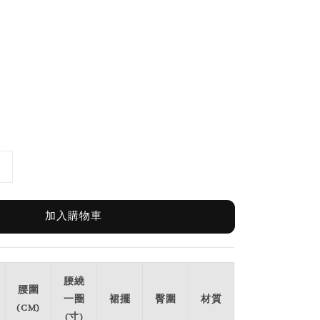
加入購物車
腰繞
腰圍
一圈
裙擺
臀圍
材質
(CM)
(寸)