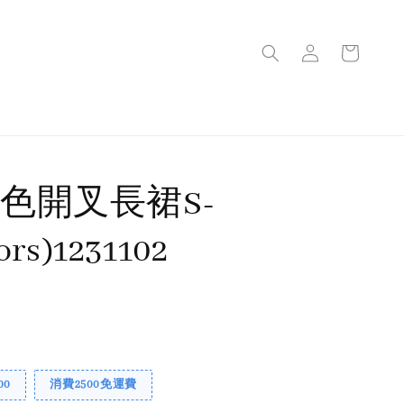
混色開叉長裙S-
ors)1231102
00
消費2500免運費