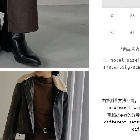
S
88
M
88
*商品均為
[H model size
173cm/55kg/32
由於測量方法不同, 尺寸
measurement wa
電腦顯示器的分辨率
different sett
dif