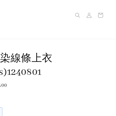
暈染線條上衣
rs)1240801
300