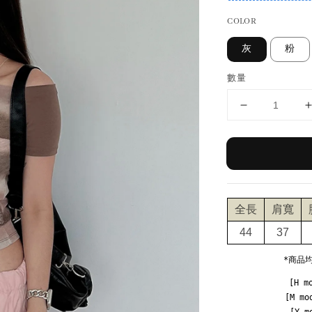
COLOR
灰
粉
數量
全長
肩寬
44
37
*商品
[H m
[M mo