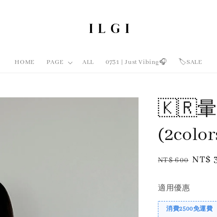
HOME
PAGE
ALL
0731 | Just Vibing🎧
🏷️SALE
🇰
(2colo
Regular
Sale
NT$ 
NT$ 600
price
price
適用優惠
消費2500免運費