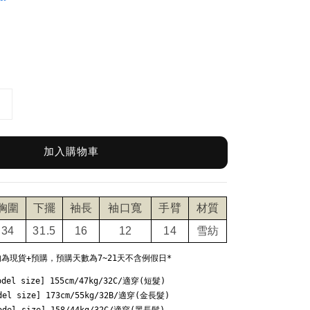
加入購物車
胸圍
下擺
袖長
袖口寬
手臂
材質
34
31.5
16
12
14
雪紡
均為現貨+預購，預購天數為7~21天不含例假日*
odel size] 155cm/47kg/32C/適穿(短髮)

del size] 173cm/55kg/32B/適穿(金長髮)
