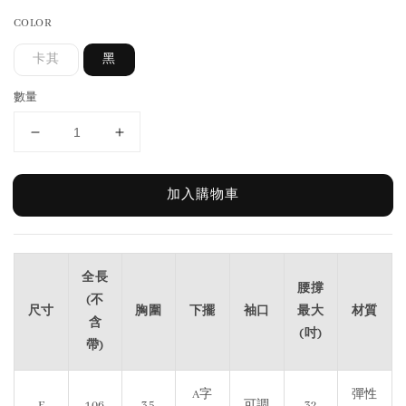
COLOR
卡其
黑
數量
加入購物車
全長
腰撐
(不
尺寸
胸圍
下擺
袖口
最大
材質
含
(吋)
帶)
A字
彈性
F
106
35
可調
32