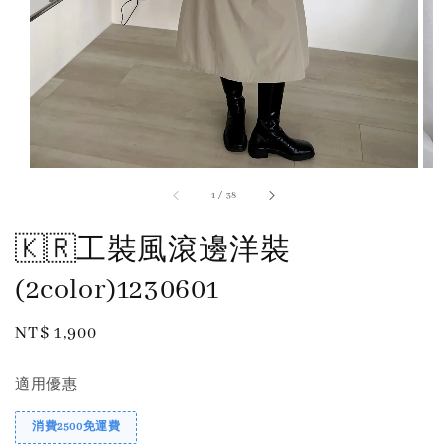
1
/
38
🇰🇷工裝風滾邊洋裝
(2color)1230601
Regular
NT$ 1,900
price
適用優惠
消費2500免運費