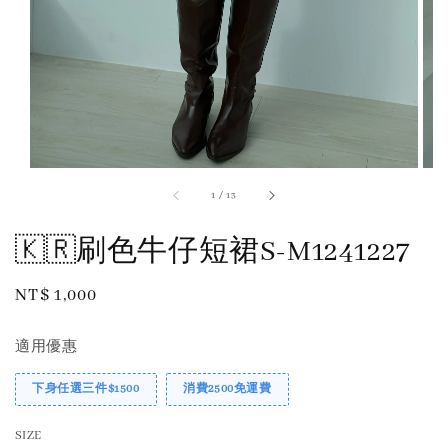
1
/
13
🇰🇷刷色牛仔短裙S-M1241227
Regular
NT$ 1,000
price
適用優惠
下身任選三件$1500
消費2500免運費
SIZE