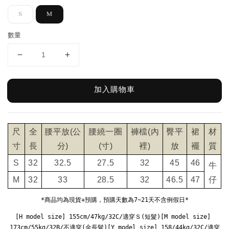
S
M
數量
加入購物車
尺
全
腰平放(公
腰繞一圈
褲檔(內
臀平
裙
材
寸
長
分)
(寸)
裡)
放
襬
質
S
32
32.5
27.5
32
45
46
牛
M
32
33
28.5
32
46.5
47
仔
*商品均為現貨+預購，預購天數為7~21天不含例假日*
[H model size] 155cm/47kg/32C/適穿Ｓ(短髮)[M model size] 
173cm/55kg/32B/不適穿(金長髮)[Y model size] 158/44kg/32C/適穿