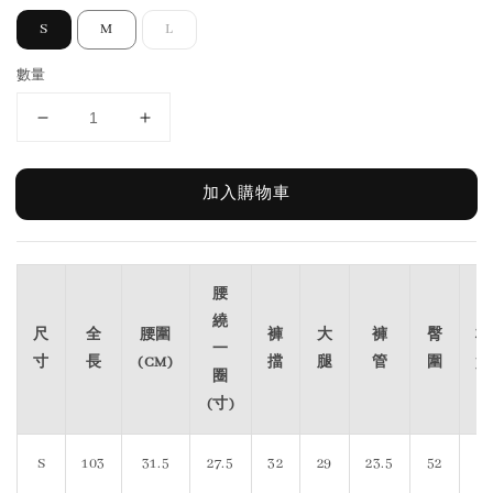
S
M
L
數量
加入購物車
腰
繞
尺
全
腰圍
褲
大
褲
臀
材
一
寸
長
(CM)
擋
腿
管
圍
質
圈
(寸)
S
103
31.5
27.5
32
29
23.5
52