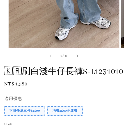
1
/
11
🇰🇷刷白淺牛仔長褲S-L1231010
Regular
NT$ 1,580
price
適用優惠
下身任選三件$1500
消費2500免運費
SIZE